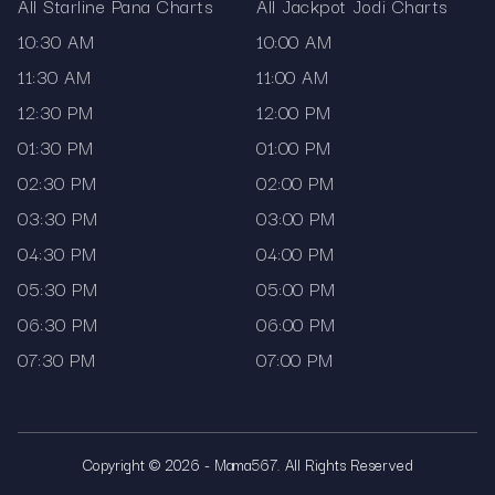
All Starline Pana Charts
All Jackpot Jodi Charts
10:30 AM
10:00 AM
11:30 AM
11:00 AM
12:30 PM
12:00 PM
01:30 PM
01:00 PM
02:30 PM
02:00 PM
03:30 PM
03:00 PM
04:30 PM
04:00 PM
05:30 PM
05:00 PM
06:30 PM
06:00 PM
07:30 PM
07:00 PM
Copyright © 2026 - Mama567. All Rights Reserved