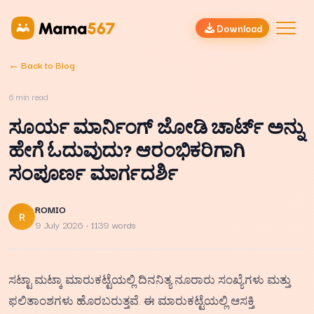
Download
← Back to Blog
6
min read
ಸೂರ್ಯ ಮಾರ್ನಿಂಗ್ ಜೋಡಿ ಚಾರ್ಟ್ ಅನ್ನು
ಹೇಗೆ ಓದುವುದು? ಆರಂಭಿಕರಿಗಾಗಿ
ಸಂಪೂರ್ಣ ಮಾರ್ಗದರ್ಶಿ
ROMIO
R
9 July 2026
· 1139 words
ಸಟ್ಟಾ ಮಟ್ಕಾ ಮಾರುಕಟ್ಟೆಯಲ್ಲಿ ದಿನನಿತ್ಯ ನೂರಾರು ಸಂಖ್ಯೆಗಳು ಮತ್ತು
ಫಲಿತಾಂಶಗಳು ಹೊರಬರುತ್ತವೆ. ಈ ಮಾರುಕಟ್ಟೆಯಲ್ಲಿ ಆಸಕ್ತಿ