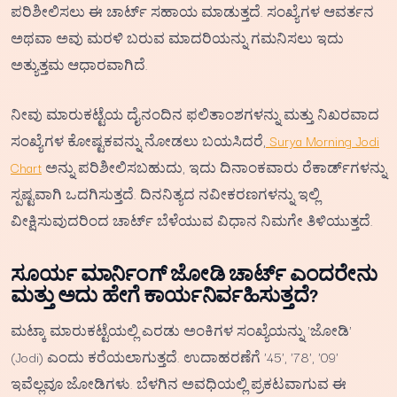
ಪರಿಶೀಲಿಸಲು ಈ ಚಾರ್ಟ್ ಸಹಾಯ ಮಾಡುತ್ತದೆ. ಸಂಖ್ಯೆಗಳ ಆವರ್ತನ
ಅಥವಾ ಅವು ಮರಳಿ ಬರುವ ಮಾದರಿಯನ್ನು ಗಮನಿಸಲು ಇದು
ಅತ್ಯುತ್ತಮ ಆಧಾರವಾಗಿದೆ.
ನೀವು ಮಾರುಕಟ್ಟೆಯ ದೈನಂದಿನ ಫಲಿತಾಂಶಗಳನ್ನು ಮತ್ತು ನಿಖರವಾದ
ಸಂಖ್ಯೆಗಳ ಕೋಷ್ಟಕವನ್ನು ನೋಡಲು ಬಯಸಿದರೆ,
Surya Morning Jodi
Chart
ಅನ್ನು ಪರಿಶೀಲಿಸಬಹುದು, ಇದು ದಿನಾಂಕವಾರು ರೆಕಾರ್ಡ್‌ಗಳನ್ನು
ಸ್ಪಷ್ಟವಾಗಿ ಒದಗಿಸುತ್ತದೆ. ದಿನನಿತ್ಯದ ನವೀಕರಣಗಳನ್ನು ಇಲ್ಲಿ
ವೀಕ್ಷಿಸುವುದರಿಂದ ಚಾರ್ಟ್ ಬೆಳೆಯುವ ವಿಧಾನ ನಿಮಗೇ ತಿಳಿಯುತ್ತದೆ.
ಸೂರ್ಯ ಮಾರ್ನಿಂಗ್ ಜೋಡಿ ಚಾರ್ಟ್ ಎಂದರೇನು
ಮತ್ತು ಅದು ಹೇಗೆ ಕಾರ್ಯನಿರ್ವಹಿಸುತ್ತದೆ?
ಮಟ್ಕಾ ಮಾರುಕಟ್ಟೆಯಲ್ಲಿ ಎರಡು ಅಂಕಿಗಳ ಸಂಖ್ಯೆಯನ್ನು 'ಜೋಡಿ'
(Jodi) ಎಂದು ಕರೆಯಲಾಗುತ್ತದೆ. ಉದಾಹರಣೆಗೆ '45', '78', '09'
ಇವೆಲ್ಲವೂ ಜೋಡಿಗಳು. ಬೆಳಗಿನ ಅವಧಿಯಲ್ಲಿ ಪ್ರಕಟವಾಗುವ ಈ