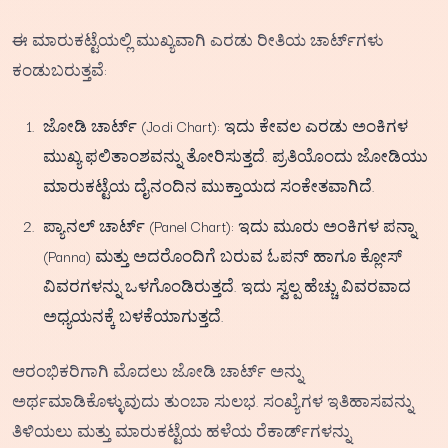
ಈ ಮಾರುಕಟ್ಟೆಯಲ್ಲಿ ಮುಖ್ಯವಾಗಿ ಎರಡು ರೀತಿಯ ಚಾರ್ಟ್‌ಗಳು
ಕಂಡುಬರುತ್ತವೆ:
ಜೋಡಿ ಚಾರ್ಟ್ (Jodi Chart): ಇದು ಕೇವಲ ಎರಡು ಅಂಕಿಗಳ
ಮುಖ್ಯ ಫಲಿತಾಂಶವನ್ನು ತೋರಿಸುತ್ತದೆ. ಪ್ರತಿಯೊಂದು ಜೋಡಿಯು
ಮಾರುಕಟ್ಟೆಯ ದೈನಂದಿನ ಮುಕ್ತಾಯದ ಸಂಕೇತವಾಗಿದೆ.
ಪ್ಯಾನಲ್ ಚಾರ್ಟ್ (Panel Chart): ಇದು ಮೂರು ಅಂಕಿಗಳ ಪನ್ನಾ
(Panna) ಮತ್ತು ಅದರೊಂದಿಗೆ ಬರುವ ಓಪನ್ ಹಾಗೂ ಕ್ಲೋಸ್
ವಿವರಗಳನ್ನು ಒಳಗೊಂಡಿರುತ್ತದೆ. ಇದು ಸ್ವಲ್ಪ ಹೆಚ್ಚು ವಿವರವಾದ
ಅಧ್ಯಯನಕ್ಕೆ ಬಳಕೆಯಾಗುತ್ತದೆ.
ಆರಂಭಿಕರಿಗಾಗಿ ಮೊದಲು ಜೋಡಿ ಚಾರ್ಟ್ ಅನ್ನು
ಅರ್ಥಮಾಡಿಕೊಳ್ಳುವುದು ತುಂಬಾ ಸುಲಭ. ಸಂಖ್ಯೆಗಳ ಇತಿಹಾಸವನ್ನು
ತಿಳಿಯಲು ಮತ್ತು ಮಾರುಕಟ್ಟೆಯ ಹಳೆಯ ರೆಕಾರ್ಡ್‌ಗಳನ್ನು