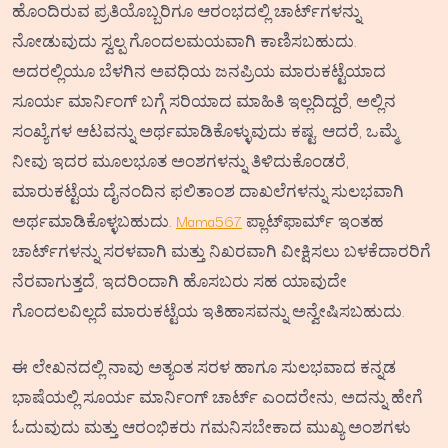
ಹೊಂದಿರುವ ಪ್ರತಿಯೊಬ್ಬರಿಗೂ ಆರಂಭದಲ್ಲಿ ಚಾರ್ಟ್‌ಗಳನ್ನು
ನೋಡುವುದು ಸ್ವಲ್ಪ ಗೊಂದಲಮಯವಾಗಿ ಕಾಣಿಸಬಹುದು.
ಅದರಲ್ಲಿಯೂ ಬೆಳಗಿನ ಅವಧಿಯ ಜನಪ್ರಿಯ ಮಾರುಕಟ್ಟೆಯಾದ
ಸೂರ್ಯ ಮಾರ್ನಿಂಗ್ ಬಗ್ಗೆ ಸರಿಯಾದ ಮಾಹಿತಿ ಇಲ್ಲದಿದ್ದರೆ, ಅಲ್ಲಿನ
ಸಂಖ್ಯೆಗಳ ಆಟವನ್ನು ಅರ್ಥಮಾಡಿಕೊಳ್ಳುವುದು ಕಷ್ಟ. ಆದರೆ, ಒಮ್ಮೆ
ನೀವು ಇದರ ಮೂಲಭೂತ ಅಂಶಗಳನ್ನು ತಿಳಿದುಕೊಂಡರೆ,
ಮಾರುಕಟ್ಟೆಯ ದೈನಂದಿನ ಫಲಿತಾಂಶ ದಾಖಲೆಗಳನ್ನು ಸುಲಭವಾಗಿ
ಅರ್ಥಮಾಡಿಕೊಳ್ಳಬಹುದು.
Mama567
ಪ್ಲಾಟ್‌ಫಾರ್ಮ್ ಇಂತಹ
ಚಾರ್ಟ್‌ಗಳನ್ನು ಸರಳವಾಗಿ ಮತ್ತು ನಿಖರವಾಗಿ ವೀಕ್ಷಿಸಲು ಬಳಕೆದಾರರಿಗೆ
ನೆರವಾಗುತ್ತದೆ, ಇದರಿಂದಾಗಿ ಹೊಸಬರು ಸಹ ಯಾವುದೇ
ಗೊಂದಲವಿಲ್ಲದೆ ಮಾರುಕಟ್ಟೆಯ ಇತಿಹಾಸವನ್ನು ಅನ್ವೇಷಿಸಬಹುದು.
ಈ ಲೇಖನದಲ್ಲಿ ನಾವು ಅತ್ಯಂತ ಸರಳ ಹಾಗೂ ಸುಲಭವಾದ ಕನ್ನಡ
ಭಾಷೆಯಲ್ಲಿ ಸೂರ್ಯ ಮಾರ್ನಿಂಗ್ ಚಾರ್ಟ್ ಎಂದರೇನು, ಅದನ್ನು ಹೇಗೆ
ಓದುವುದು ಮತ್ತು ಆರಂಭಿಕರು ಗಮನಿಸಬೇಕಾದ ಮುಖ್ಯ ಅಂಶಗಳು