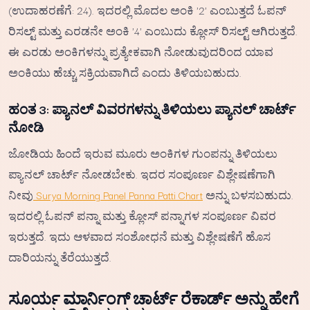
(ಉದಾಹರಣೆಗೆ: 24). ಇದರಲ್ಲಿ ಮೊದಲ ಅಂಕಿ '2' ಎಂಬುತ್ತದೆ ಓಪನ್
ರಿಸಲ್ಟ್ ಮತ್ತು ಎರಡನೇ ಅಂಕಿ '4' ಎಂಬುದು ಕ್ಲೋಸ್ ರಿಸಲ್ಟ್ ಆಗಿರುತ್ತದೆ.
ಈ ಎರಡು ಅಂಕಿಗಳನ್ನು ಪ್ರತ್ಯೇಕವಾಗಿ ನೋಡುವುದರಿಂದ ಯಾವ
ಅಂಕಿಯು ಹೆಚ್ಚು ಸಕ್ರಿಯವಾಗಿದೆ ಎಂದು ತಿಳಿಯಬಹುದು.
ಹಂತ 3: ಪ್ಯಾನಲ್ ವಿವರಗಳನ್ನು ತಿಳಿಯಲು ಪ್ಯಾನಲ್ ಚಾರ್ಟ್
ನೋಡಿ
ಜೋಡಿಯ ಹಿಂದೆ ಇರುವ ಮೂರು ಅಂಕಿಗಳ ಗುಂಪನ್ನು ತಿಳಿಯಲು
ಪ್ಯಾನಲ್ ಚಾರ್ಟ್ ನೋಡಬೇಕು. ಇದರ ಸಂಪೂರ್ಣ ವಿಶ್ಲೇಷಣೆಗಾಗಿ
ನೀವು
Surya Morning Panel Panna Patti Chart
ಅನ್ನು ಬಳಸಬಹುದು.
ಇದರಲ್ಲಿ ಓಪನ್ ಪನ್ನಾ ಮತ್ತು ಕ್ಲೋಸ್ ಪನ್ನಾಗಳ ಸಂಪೂರ್ಣ ವಿವರ
ಇರುತ್ತದೆ. ಇದು ಆಳವಾದ ಸಂಶೋಧನೆ ಮತ್ತು ವಿಶ್ಲೇಷಣೆಗೆ ಹೊಸ
ದಾರಿಯನ್ನು ತೆರೆಯುತ್ತದೆ.
ಸೂರ್ಯ ಮಾರ್ನಿಂಗ್ ಚಾರ್ಟ್ ರೆಕಾರ್ಡ್ ಅನ್ನು ಹೇಗೆ