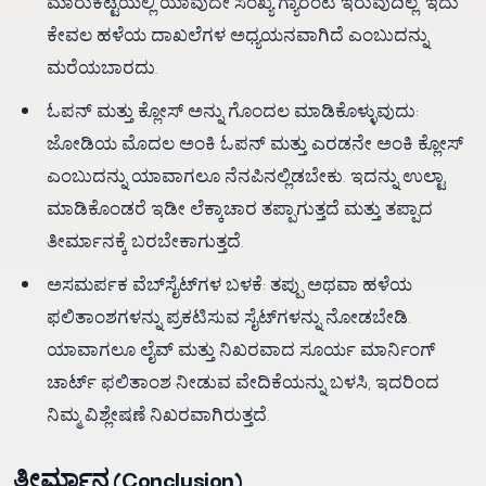
ಮಾರುಕಟ್ಟೆಯಲ್ಲಿ ಯಾವುದೇ ಸಂಖ್ಯೆ ಗ್ಯಾರಂಟಿ ಇರುವುದಿಲ್ಲ. ಇದು
ಕೇವಲ ಹಳೆಯ ದಾಖಲೆಗಳ ಅಧ್ಯಯನವಾಗಿದೆ ಎಂಬುದನ್ನು
ಮರೆಯಬಾರದು.
ಓಪನ್ ಮತ್ತು ಕ್ಲೋಸ್ ಅನ್ನು ಗೊಂದಲ ಮಾಡಿಕೊಳ್ಳುವುದು:
ಜೋಡಿಯ ಮೊದಲ ಅಂಕಿ ಓಪನ್ ಮತ್ತು ಎರಡನೇ ಅಂಕಿ ಕ್ಲೋಸ್
ಎಂಬುದನ್ನು ಯಾವಾಗಲೂ ನೆನಪಿನಲ್ಲಿಡಬೇಕು. ಇದನ್ನು ಉಲ್ಟಾ
ಮಾಡಿಕೊಂಡರೆ ಇಡೀ ಲೆಕ್ಕಾಚಾರ ತಪ್ಪಾಗುತ್ತದೆ ಮತ್ತು ತಪ್ಪಾದ
ತೀರ್ಮಾನಕ್ಕೆ ಬರಬೇಕಾಗುತ್ತದೆ.
ಅಸಮರ್ಪಕ ವೆಬ್‌ಸೈಟ್‌ಗಳ ಬಳಕೆ: ತಪ್ಪು ಅಥವಾ ಹಳೆಯ
ಫಲಿತಾಂಶಗಳನ್ನು ಪ್ರಕಟಿಸುವ ಸೈಟ್‌ಗಳನ್ನು ನೋಡಬೇಡಿ.
ಯಾವಾಗಲೂ ಲೈವ್ ಮತ್ತು ನಿಖರವಾದ ಸೂರ್ಯ ಮಾರ್ನಿಂಗ್
ಚಾರ್ಟ್ ಫಲಿತಾಂಶ ನೀಡುವ ವೇದಿಕೆಯನ್ನು ಬಳಸಿ, ಇದರಿಂದ
ನಿಮ್ಮ ವಿಶ್ಲೇಷಣೆ ನಿಖರವಾಗಿರುತ್ತದೆ.
ತೀರ್ಮಾನ (Conclusion)