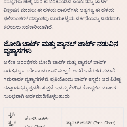
ಸಂಖ್ಯೆಗಳು ಹೆಚ್ಚು ಬಾರಿ ಕಾಣಿಸಿಕೊಂಡಿವೆ ಎಂಬುದನ್ನು ಚಾರ್ಟ್
ವಿಶ್ಲೇಷಣೆ ಮಾಡಲು ಈ ಹಳೆಯ ದಾಖಲೆಗಳು ಅತ್ಯಗತ್ಯ. ಈ ಹಳೆಯ
ಫಲಿತಾಂಶಗಳ ದತ್ತಾಂಶವು ಮಾರುಕಟ್ಟೆಯ ವರ್ತನೆಯನ್ನು ವಿವರವಾಗಿ
ಕಲಿಯಲು ಸಹಕಾರಿಯಾಗಿದೆ.
ಜೋಡಿ ಚಾರ್ಟ್ ಮತ್ತು ಪ್ಯಾನಲ್ ಚಾರ್ಟ್ ನಡುವಿನ
ವ್ಯತ್ಯಾಸಗಳು
ಅನೇಕ ಆರಂಭಿಕರು ಜೋಡಿ ಚಾರ್ಟ್ ಮತ್ತು ಪ್ಯಾನಲ್ ಚಾರ್ಟ್
ಎರಡನ್ನೂ ಒಂದೇ ಎಂದು ಭಾವಿಸುತ್ತಾರೆ. ಆದರೆ ಇವೆರಡರ ನಡುವೆ
ಗಮನಾರ್ಹ ವ್ಯತ್ಯಾಸಗಳಿವೆ. ಪ್ರತಿಯೊಂದು ಚಾರ್ಟ್ ತನ್ನದೇ ಆದ ವಿಶಿಷ್ಟ
ದತ್ತಾಂಶವನ್ನು ಪ್ರದರ್ಶಿಸುತ್ತದೆ. ಇದನ್ನು ಕೆಳಗಿನ ಕೋಷ್ಟಕದ ಮೂಲಕ
ಸುಲಭವಾಗಿ ಅರ್ಥಮಾಡಿಕೊಳ್ಳಬಹುದು.
ವೈಶಿ
ಜೋಡಿ ಚಾರ್ಟ್
ಷ್ಟ್ಯಗ
ಪ್ಯಾನಲ್ ಚಾರ್ಟ್ (Panel Chart)
(Jodi Chart)