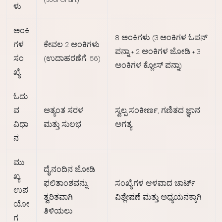
ಳು
ಅಂಕಿ
8 ಅಂಕಿಗಳು (3 ಅಂಕಿಗಳ ಓಪನ್
ಗಳ
ಕೇವಲ 2 ಅಂಕಿಗಳು
ಪನ್ನಾ + 2 ಅಂಕಿಗಳ ಜೋಡಿ + 3
ಸಂ
(ಉದಾಹರಣೆಗೆ: 56)
ಅಂಕಿಗಳ ಕ್ಲೋಸ್ ಪನ್ನಾ)
ಖ್ಯೆ
ಓದು
ವ
ಅತ್ಯಂತ ಸರಳ
ಸ್ವಲ್ಪ ಸಂಕೀರ್ಣ, ಗಣಿತದ ಜ್ಞಾನ
ವಿಧಾ
ಮತ್ತು ಸುಲಭ
ಅಗತ್ಯ
ನ
ಮು
ದೈನಂದಿನ ಜೋಡಿ
ಖ್ಯ
ಫಲಿತಾಂಶವನ್ನು
ಸಂಖ್ಯೆಗಳ ಆಳವಾದ ಚಾರ್ಟ್
ಉಪ
ತ್ವರಿತವಾಗಿ
ವಿಶ್ಲೇಷಣೆ ಮತ್ತು ಅಧ್ಯಯನಕ್ಕಾಗಿ
ಯೋ
ತಿಳಿಯಲು
ಗ